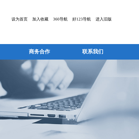
设为首页
加入收藏
360导航
好123导航
进入旧版
商务合作
联系我们