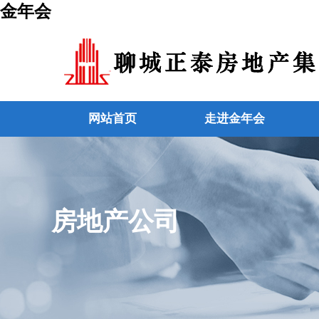
金年会
网站首页
走进金年会
房地产公司