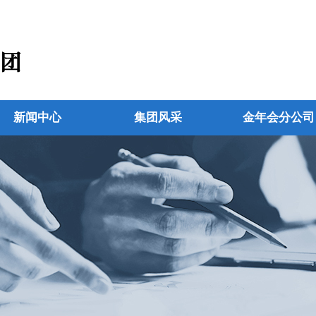
新闻中心
集团风采
金年会分公司